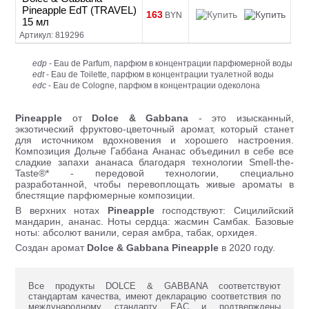
Pineapple EdT (TRAVEL)
163
BYN
15 мл
Артикул: 819296
edp
- Eau de Parfum, парфюм в концентрации парфюмерной воды
edt
- Eau de Toilette, парфюм в концентрации туалетной воды
edc
- Eau de Cologne, парфюм в концентрации одеколона
Pineapple
от
Dolce & Gabbana
- это изысканный,
экзотический фруктово-цветочный аромат, который станет
для источником вдохновения и хорошего настроения.
Композиция Дольче Габбана Ананас объединил в себе все
сладкие запахи ананаса благодаря технологии Smell-the-
Taste®* - передовой технологии, специально
разработанной, чтобы перевоплощать живые ароматы в
блестящие парфюмерные композиции.
В верхних нотах
Pineapple
господствуют: Сицилийский
мандарин, ананас. Ноты сердца: жасмин Самбак. Базовые
ноты: абсолют ванили, серая амбра, табак, орхидея.
Создан аромат
Dolce & Gabbana Pineapple
в 2020 году.
Все продукты DOLCE & GABBANA соответствуют
стандартам качества, имеют декларацию соответствия по
международному стандарту ЕАС и подтверждены