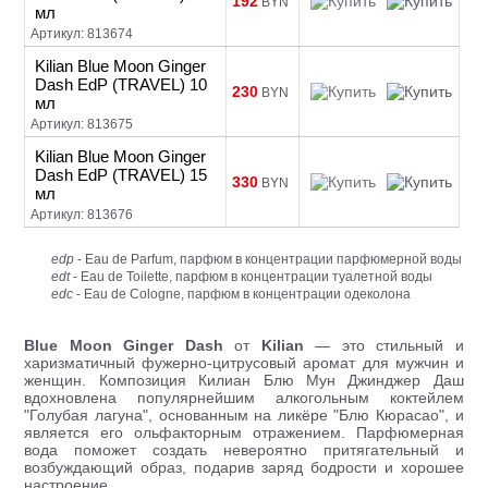
192
BYN
мл
Артикул: 813674
Kilian Blue Moon Ginger
Dash EdP (TRAVEL) 10
230
BYN
мл
Артикул: 813675
Kilian Blue Moon Ginger
Dash EdP (TRAVEL) 15
330
BYN
мл
Артикул: 813676
edp
- Eau de Parfum, парфюм в концентрации парфюмерной воды
edt
- Eau de Toilette, парфюм в концентрации туалетной воды
edc
- Eau de Cologne, парфюм в концентрации одеколона
Blue Moon Ginger Dash
от
Kilian
— это стильный и
харизматичный фужерно-цитрусовый аромат для мужчин и
женщин. Композиция Килиан Блю Мун Джинджер Даш
вдохновлена популярнейшим алкогольным коктейлем
"Голубая лагуна", основанным на ликёре "Блю Кюрасао", и
является его ольфакторным отражением. Парфюмерная
вода поможет создать невероятно притягательный и
возбуждающий образ, подарив заряд бодрости и хорошее
настроение.