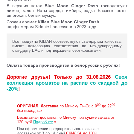
В верхних нотах
Blue Moon Ginger Dash
господствуют
лимон, калон. Ноты сердца: имбирь, водка. Базовые ноты:
ambroxan, белый мускус.
Создан аромат
Kilian Blue Moon Ginger Dash
парфюмером Sidonie Lancesseur в 2023 году.
Все продукты KILIAN соответствуют стандартам качества,
имеют декларацию соответствия по международному
стандарту ЕАС и подтверждены сертификатами.
Оплата товара производится в белорусских рублях!
Дорогие друзья! Только до 31.08.2026
Своя
коллекция ароматов на распив со скидкой до
-20%
!
00
00
ОРИГИНАЛ.
Доставка
по Минску Пн-Сб с 9
до 22
без выходных.
Бесплатная доставка по Минску при сумме заказа от
120 руб!
Подробнее
»
При оформлении предварительного заказа с
доставкой от 3 до 14 дней
СКИДКА до 10%!