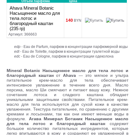
Объем парфюма
Цена
Ahava Mineral Botanic
Насыщенное масло для
тела лотос и
140
BYN
благородный каштан
(235 гр)
Артикул: 366663
edp
- Eau de Parfum, парфюм в концентрации парфюмерной воды
edt
- Eau de Toilette, парфюм в концентрации туалетной воды
edc
- Eau de Cologne, парфюм в концентрации одеколона
Mineral Botanic Насыщенное масло для тела лотос и
благородный каштан
от
Ahava
— это мягкое и ультра
питательное крем-масло для тела обеспечивает
интенсивное увлажнение в течение всего дня. Масло
персика, масло Ши смягчают и питают вашу кожу. Нежное
сочетание лотоса и сладкого каштана обладает
уникальными защитными свойствами. Питательное крем-
масло для тела используется для сухой кожи в качестве
увлажнения. Текстура питательнее, по сравнению с другими
кремами и лосьонами, так как они имеют меньше воды в
формуле.
Агава Минерал Ботаник Насыщенное масло
для тела лотос и благородный каштан
содержит
большое количество питательных ингредиентов, которые
легко впитываются в кожу и сохраняют ее увлажненной в