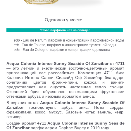
Одеколон унисекс
Этого парфюма нет на складе!
edp
- Eau de Parfum, парфюм в концентрации парфюмерной воды
edt
- Eau de Toilette, парфюм в концентрации туалетной воды
edc
- Eau de Cologne, парфюм в концентрации одеколона
Acqua Colonia Intense Sunny Seaside Of Zanzibar
от
4711
— это летний и экзотический восточно-цветочный аромат,
приглашающий вас расслабиться. Композиция 4711 Аква
Колониа Интенс Санни Сиасайд Оф Занзибар благодаря
сочетанию цветов франжипани, кокоса и ванили
предоставляет нам ощутить настоящее тепло солнца.
Океанский бриз обусловлен освежающими фруктовыми
оттенками арбуза и нежным ароматом аниса.
В верхних нотах
Acqua Colonia Intense Sunny Seaside Of
Zanzibar
господствуют: арбуз, анис. Ноты сердца:
франжипани, кокос, мускус. Базовые ноты: ваниль, кедр,
ветивер.
Создан аромат
4711 Acqua Colonia Intense Sunny Seaside
Of Zanzibar
парфюмером Daphne Bugey в 2019 году.