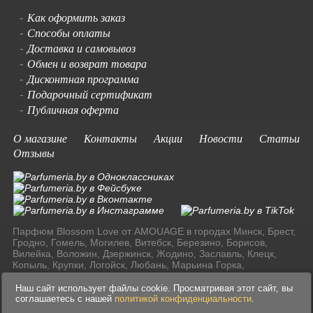
Как оформить заказ
-
Способы оплаты
-
Доставка и самовывоз
-
Обмен и возврат товара
-
Дисконтная программа
-
Подарочный сертификат
-
Публичная оферта
-
О магазине
Контакты
Акции
Новости
Статьи
Отзывы
Парфюм Blossom Love от AMOUAGE в городах Минск, Брест,
Гродно, Гомель, Могилев, Витебск, Березино, Борисов,
Вилейка, Воложин, Дзержинск, Жодино, Заславль, Клецк,
Копыль, Крупки, Логойск, Любань, Марьина Горка,
Молодечно, Мядель, Несвиж, Слуцк, Смолевичи, Солигорск,
Старые Дороги, Столбцы, Узда, Фаниполь по доступным
Наш сайт использует файлы cookie. Просматривая этот сайт, вы
ценам в Ресублике Беларусь.
соглашаетесь с нашей
политикой конфиденциальности
.