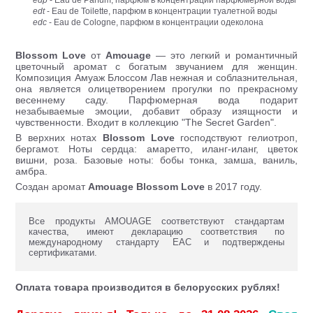
edt
- Eau de Toilette, парфюм в концентрации туалетной воды
edc
- Eau de Cologne, парфюм в концентрации одеколона
Blossom Love
от
Amouage
— это легкий и романтичный
цветочный аромат с богатым звучанием для женщин.
Композиция Амуаж Блоссом Лав нежная и соблазнительная,
она является олицетворением прогулки по прекрасному
весеннему саду. Парфюмерная вода подарит
незабываемые эмоции, добавит образу изящности и
чувственности. Входит в коллекцию "The Secret Garden".
В верхних нотах
Blossom Love
господствуют гелиотроп,
бергамот. Ноты сердца: амаретто, иланг-иланг, цветок
вишни, роза. Базовые ноты: бобы тонка, замша, ваниль,
амбра.
Создан аромат
Amouage Blossom Love
в 2017 году.
Все продукты AMOUAGE соответствуют стандартам
качества, имеют декларацию соответствия по
международному стандарту ЕАС и подтверждены
сертификатами.
Оплата товара производится в белорусских рублях!