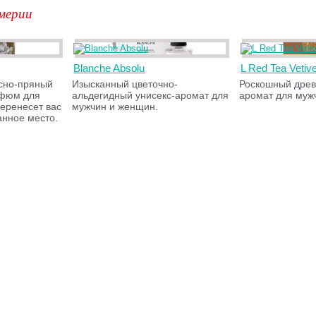
мерии
Blanche Absolu
L Red Tea Vetiv
сно-пряный
Изысканный цветочно-
Роскошный дре
рфюм для
альдегидный унисекс-аромат для
аромат для муж
еренесет вас
мужчин и женщин.
анное место.