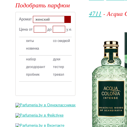
Подобрать парфюм
4711
- Acqua C
Аромат
женский
Цена от
до
у.е.
хиты
со скидкой
новинка
набор
духи
дезодорант
тестер
пробник
тревэл