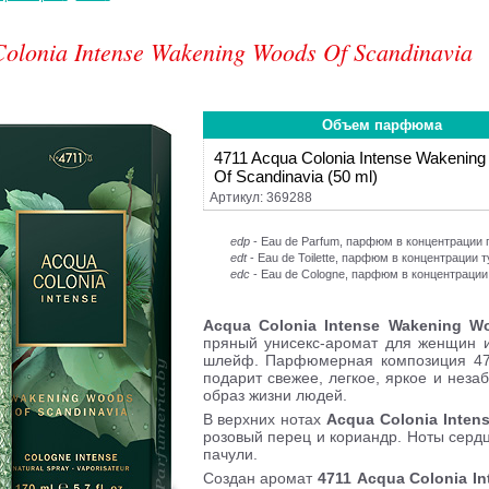
olonia Intense Wakening Woods Of Scandinavia
Объем парфюма
4711 Acqua Colonia Intense Wakenin
Of Scandinavia (50 ml)
Артикул: 369288
edp
- Eau de Parfum, парфюм в концентраци
edt
- Eau de Toilette, парфюм в концентрации 
edc
- Eau de Cologne, парфюм в концентрации
Acqua Colonia Intense Wakening W
пряный унисекс-аромат для женщин и
шлейф. Парфюмерная композиция 471
подарит свежее, легкое, яркое и нез
образ жизни людей.
В верхних нотах
Acqua Colonia Inten
розовый перец и кориандр. Ноты сердц
пачули.
Создан аромат
4711 Acqua Colonia I