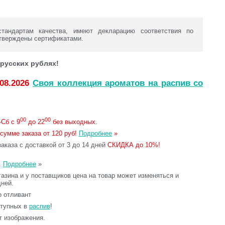
стандартам качества, имеют декларацию соответствия по
тверждены сертификатами.
русских рублях!
.08.2026
Своя коллекция ароматов на распив со
00
00
Сб с 9
до 22
без выходных.
сумме заказа от 120 руб!
Подробнее
»
каза с доставкой от 3 до 14 дней
СКИДКА до 10%!
.
Подробнее
»
газина и у поставщиков цена на товар может изменяться и
дней.
то отливант
ступных в
распив
!
т изображения.