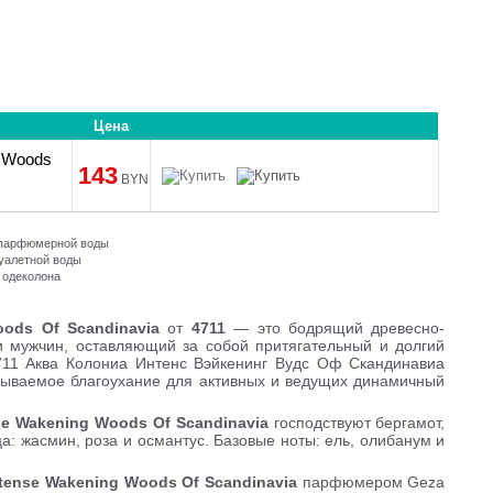
Цена
g Woods
143
BYN
и парфюмерной воды
туалетной воды
 одеколона
oods Of Scandinavia
от
4711
— это бодрящий древесно-
 мужчин, оставляющий за собой притягательный и долгий
1 Аква Колониа Интенс Вэйкенинг Вудс Оф Скандинавиа
абываемое благоухание для активных и ведущих динамичный
se Wakening Woods Of Scandinavia
господствуют бергамот,
а: жасмин, роза и османтус. Базовые ноты: ель, олибанум и
ntense Wakening Woods Of Scandinavia
парфюмером Geza