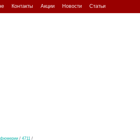
не
Контакты
Акции
Новости
Статьи
рфюмерии
/
4711
/