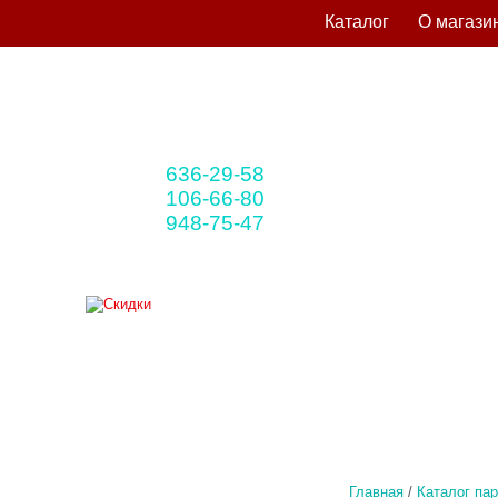
Каталог
О магази
636-29-58
+375 33
(мтс)
106-66-80
+375 29
(A1)
948-75-47
+375 25
(life)
Главная
/
Каталог па