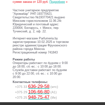
сумме заказа от 120 руб.
Подробнее
»
Частное унитарное предприятие
"Аромабар" УНП 193770421.
Свидетельство №193770421 выдано
Минским горисполкомом 11.06.24г.
Юридический и почтовый адрес:
220004, Беларусь, г. Минск, пер.
Тучинский, д. 2, оф. 22.
Интернет-магазин Parfumeria.by
зарегистрирован 10.02.2025 в торговом
реестре администрации Фрунзенского
района города Минска.
Регистрационный номер 741843
Режим работы
Операторы работают по будням с 9:00
до 18:00, сб.-вс.: с 10:00 до 18:00.
Служба доставки работает по будням
с 9:00 до 22:00, сб.-вс.: с 10:00 до
20:00.
Контактные телефоны:
636-29-58
+375 33
(мтс)
106-66-80
+375 29
(A1)
948-75-47
+375 25
(life)