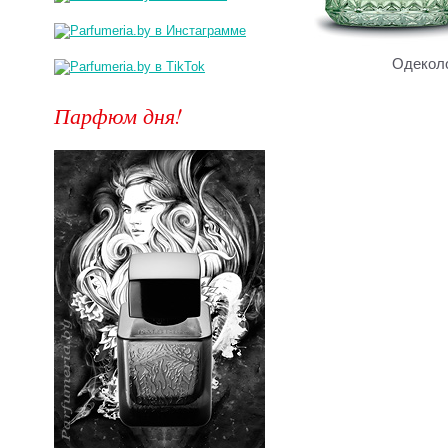
Одекол
Парфюм дня!